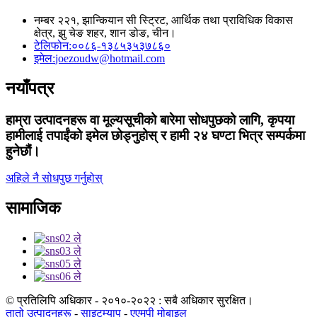
नम्बर २२१, झान्कियान सी स्ट्रिट, आर्थिक तथा प्राविधिक विकास
क्षेत्र, झु चेङ शहर, शान डोङ, चीन।
टेलिफोन:
००८६-१३८५३५३७८६०
इमेल:
joezoudw@hotmail.com
नयाँपत्र
हाम्रा उत्पादनहरू वा मूल्यसूचीको बारेमा सोधपुछको लागि, कृपया
हामीलाई तपाईंको इमेल छोड्नुहोस् र हामी २४ घण्टा भित्र सम्पर्कमा
हुनेछौं।
अहिले नै सोधपुछ गर्नुहोस्
सामाजिक
© प्रतिलिपि अधिकार - २०१०-२०२२ : सबै अधिकार सुरक्षित।
तातो उत्पादनहरू
-
साइटम्याप
-
एएमपी मोबाइल