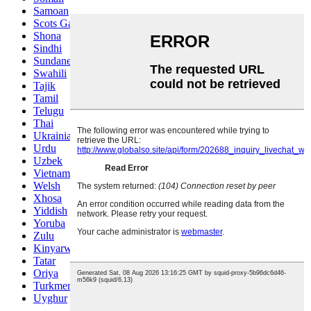
Samoan
Scots Gaelic
Shona
Sindhi
Sundanese
Swahili
Tajik
Tamil
Telugu
Thai
Ukrainian
Urdu
Uzbek
Vietnamese
Welsh
Xhosa
Yiddish
Yoruba
Zulu
Kinyarwanda
Tatar
Oriya
Turkmen
Uyghur